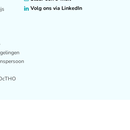
Volg ons via LinkedIn
js
p
gelingen
enspersoon
g OcTHO