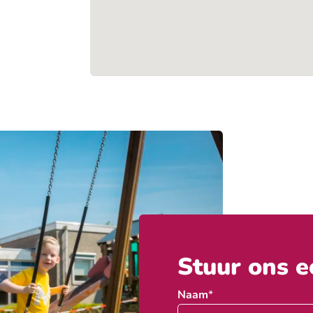
Stuur ons e
Naam
*