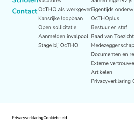
Scholen
Vacatures
Samen EigenWijs
OcTHO als werkgever
Eigentijds onderwi
Contact
Kansrijke loopbaan
OcTHOplus
Open sollicitatie
Bestuur en staf
Aanmelden invalpool
Raad van Toezicht
Stage bij OcTHO
Medezeggenscha
Documenten en re
Externe vertrouw
Artikelen
Privacyverklarin
Privacyverklaring
Cookiebeleid